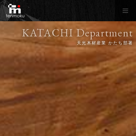
KATACHI Department
かたち部署TOP
天光木材産業 かたち部署
レジンテーブルとは
私たちの想い
レジンテーブルギャラリーTENN
モンキーポット