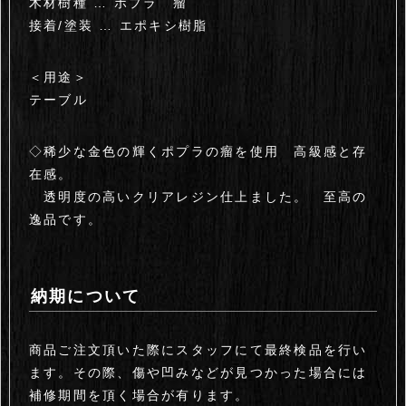
木材樹種 … ポプラ 瘤
接着/塗装 … エポキシ樹脂
＜用途＞
テーブル
◇稀少な金色の輝くポプラの瘤を使用 高級感と存
在感。
透明度の高いクリアレジン仕上ました。 至高の
逸品です。
納期について
商品ご注文頂いた際にスタッフにて最終検品を行い
ます。その際、傷や凹みなどが見つかった場合には
補修期間を頂く場合が有ります。