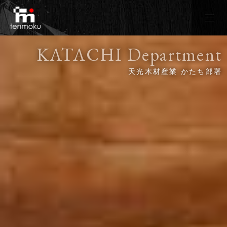
KATACHI Department
かたち部署TOP
天光木材産業 かたち部署
レジンテーブルとは
私たちの想い
レジンテーブルギャラリーTENN
モンキーポット