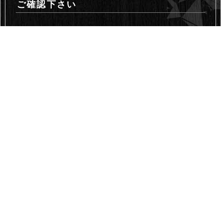
ご確認下さい
一点物の商品です。売り切れる場合が有ります。
基本的にノークレーム ノーリターンでお願い致し
ます。
「お客様にご納得頂ける様に商品を直接ご覧頂く、
詳細資料を提出するなど説明を尽くします。」
受注生産については着手金として商品代金の一部を
事前に頂きます。
設置・使用について
■天板の設置は脚に天板を載せるだけとなります
■反りによるがたつきはフェルトで調整が可能です。
■使用されている間に反りやワレなどが起きる可能性
もあります。