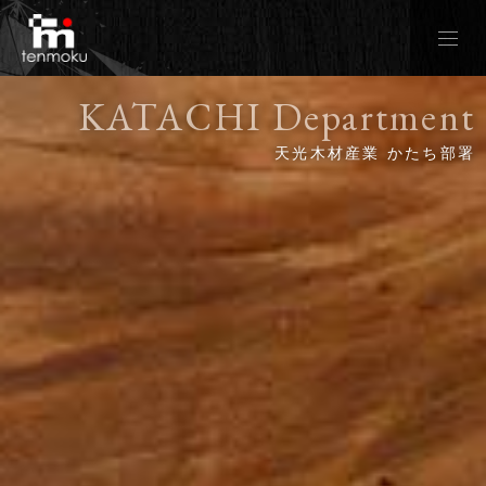
KATACHI Department
かたち部署TOP
天光木材産業 かたち部署
レジンテーブルとは
私たちの想い
レジンテーブルギャラリーTENN
モンキーポット