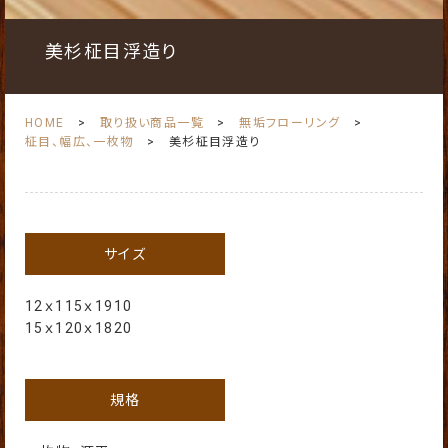
美杉柾目浮造り
HOME
取り扱い商品一覧
無垢フローリング
柾目、幅広、一枚物
美杉柾目浮造り
サイズ
12ｘ115ｘ1910
15ｘ120ｘ1820
規格