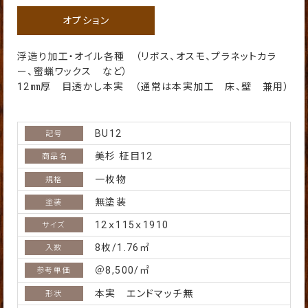
オプション
浮造り加工・オイル各種 （リボス、オスモ、プラネットカラ
ー、蜜蝋ワックス など）
12㎜厚 目透かし本実 （通常は本実加工 床、壁 兼用）
BU12
美杉 柾目12
一枚物
無塗装
12ｘ115ｘ1910
8枚/1.76㎡
＠8,500/㎡
本実 エンドマッチ無