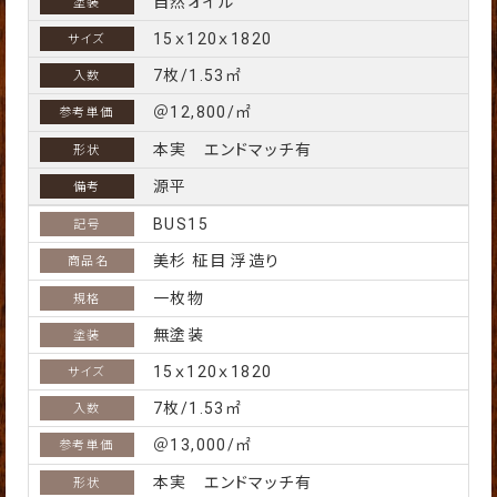
自然オイル
15ｘ120ｘ1820
7枚/1.53㎡
＠12,800/㎡
本実 エンドマッチ有
源平
BUS15
美杉 柾目 浮造り
一枚物
無塗装
15ｘ120ｘ1820
7枚/1.53㎡
＠13,000/㎡
本実 エンドマッチ有