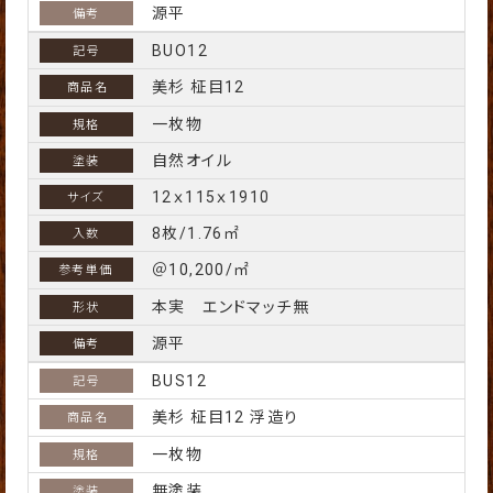
源平
BUO12
美杉 柾目12
一枚物
自然オイル
12ｘ115ｘ1910
8枚/1.76㎡
＠10,200/㎡
本実 エンドマッチ無
源平
BUS12
美杉 柾目12 浮造り
一枚物
無塗装