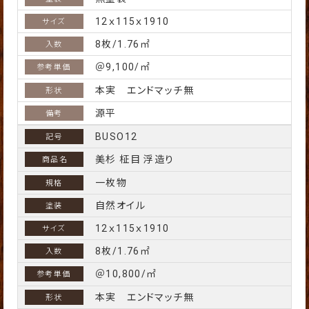
12ｘ115ｘ1910
8枚/1.76㎡
＠9,100/㎡
本実 エンドマッチ無
源平
BUSO12
美杉 柾目 浮造り
一枚物
自然オイル
12ｘ115ｘ1910
8枚/1.76㎡
＠10,800/㎡
本実 エンドマッチ無