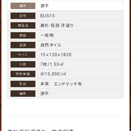
源平
BUS15
美杉 柾目 浮造り
一枚物
自然オイル
15ｘ120ｘ1820
7枚/1.53㎡
＠15,000/㎡
本実 エンドマッチ有
源平