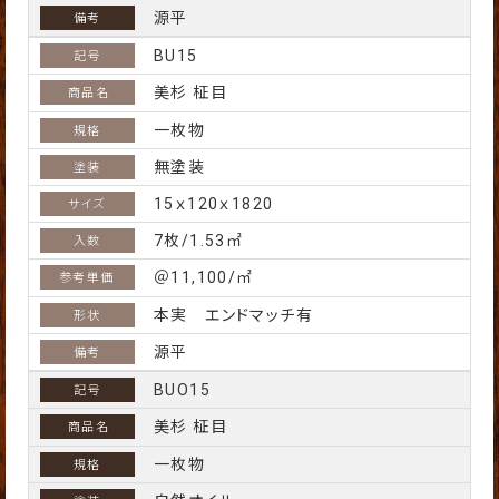
源平
BU15
美杉 柾目
一枚物
無塗装
15ｘ120ｘ1820
7枚/1.53㎡
＠11,100/㎡
本実 エンドマッチ有
源平
BUO15
美杉 柾目
一枚物