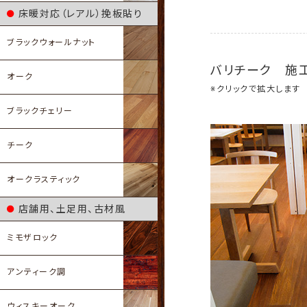
床暖対応（レアル）挽板貼り
ブラックウォールナット
バリチーク 施
オーク
※クリックで拡大します
ブラックチェリー
チーク
オークラスティック
店舗用、土足用、古材風
ミモザロック
アンティーク調
ウィスキーオーク