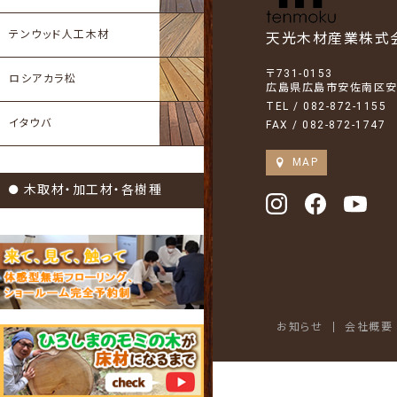
テンウッド人工木材
天光木材産業株式
〒731-0153
ロシアカラ松
広島県広島市安佐南区安東
TEL /
082-872-1155
イタウバ
FAX / 082-872-1747
MAP
木取材・加工材・各樹種
お知らせ
会社概要