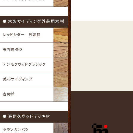
木製サイディング外装用木材
レッドシダー 外装用
美杉鎧張り
テンモクウッドクラシック
美杉サイディング
吉野桧
高耐久ウッドデッキ材
セランガンバツ