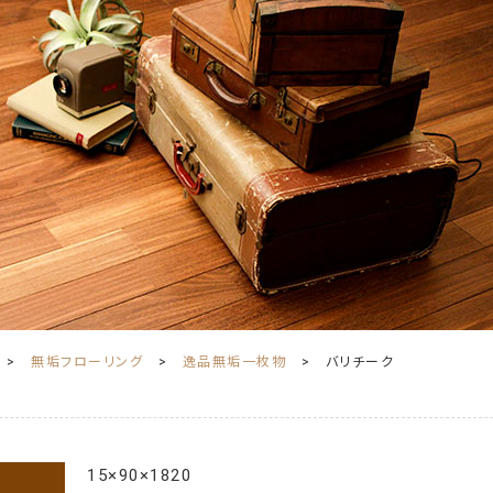
無垢フローリング
逸品無垢一枚物
バリチーク
15×90×1820