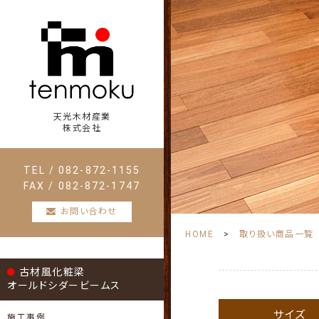
天光木材産業
株式会社
TEL / 082-872-1155
FAX / 082-872-1747
お問い合わせ
HOME
取り扱い商品一覧
古材風化粧梁
オールドシダービームス
サイズ
施工事例