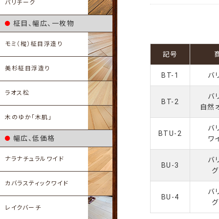
バリチーク
柾目、幅広、一枚物
モミ（樅）柾目浮造り
記号
美杉柾目浮造り
BT-1
バ
ラオス松
バ
BT-2
自然
木のゆか「木肌」
バ
BTU-2
幅広、低価格
ワ
ナラナチュラルワイド
バ
BU-3
グ
カバラスティックワイド
バ
BU-4
グ
レイクバーチ