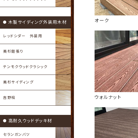
オーク
木製サイディング外装用木材
レッドシダー 外装用
美杉鎧張り
テンモクウッドクラシック
美杉サイディング
ウォルナット
吉野桧
高耐久ウッドデッキ材
セランガンバツ