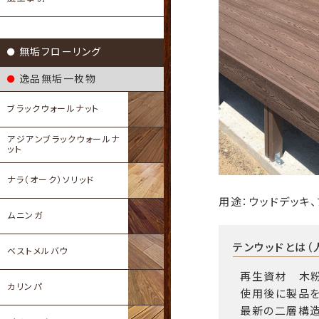
無垢フローリング
逸品無垢一枚物
ブラックウォールナット
アジアンブラックウォールナ
ット
ナラ（オーク）ソリッド
用途：ウッドデッキ
ムニンガ
テンウッドとは（
ベストメルバウ
再生資材 木粉
カリンパ
使用後に製品を
最新の二層構造