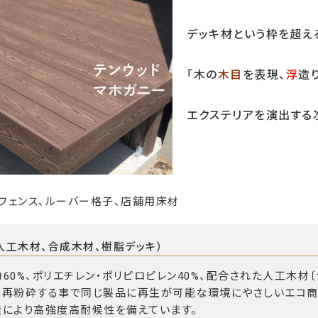
デッキ材という枠を超え
「木の
木目
を表現、
浮
造
エクステリアを演出する
、フェンス、ルーバー格子、店舗用床材
人工木材、合成木材、樹脂デッキ）
60%、ポリエチレン・ポリピロピレン40%、配合された人工木材
再粉砕する事で同じ製品に再生が可能な環境にやさしいエコ商
により高強度高耐候性を備えています。