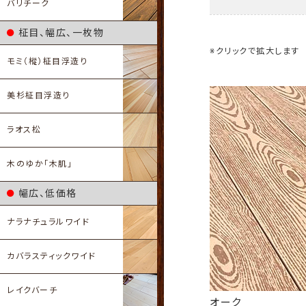
バリチーク
柾目、幅広、一枚物
※クリックで拡大します
モミ（樅）柾目浮造り
美杉柾目浮造り
ラオス松
木のゆか「木肌」
幅広、低価格
ナラナチュラルワイド
カバラスティックワイド
レイクバーチ
オーク