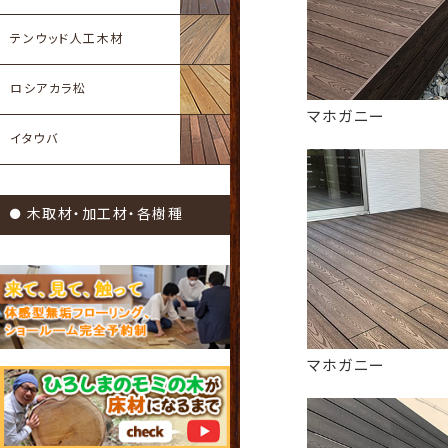
テンウッド人工木材
ロシアカラ松
マホガニー
イタウバ
木取材・加工材・各樹種
マホガニー