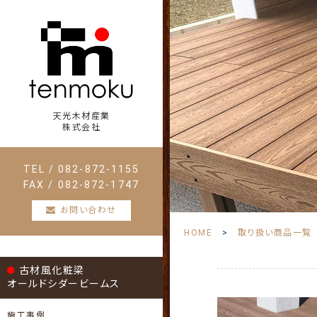
天光木材産業
株式会社
TEL / 082-872-1155
FAX / 082-872-1747
お問い合わせ
HOME
取り扱い商品一覧
古材風化粧梁
オールドシダービームス
施工事例