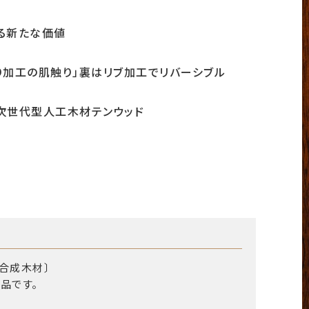
る新たな価値
り加工の肌触り」裏はリブ加工でリバーシブル
次世代型人工木材テンウッド
〔合成木材〕
品です。