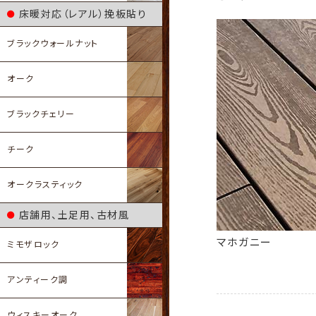
床暖対応（レアル）挽板貼り
ブラックウォールナット
オーク
ブラックチェリー
チーク
オークラスティック
店舗用、土足用、古材風
マホガニー
ミモザロック
アンティーク調
ウィスキーオーク