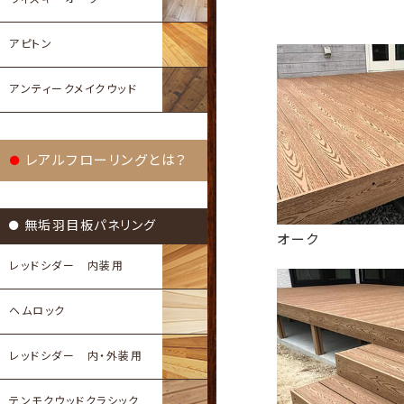
アピトン
アンティークメイクウッド
レアルフローリングとは？
無垢羽目板パネリング
オーク
レッドシダー 内装用
ヘムロック
レッドシダー 内・外装用
テンモクウッドクラシック